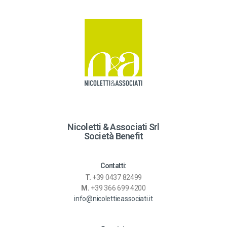
r
n
a
t
i
v
e
:
Nicoletti & Associati Srl
Società Benefit
Contatti:
T.
+39 0437 82499
M.
+39 366 699 4200
info@nicolettieassociati.it