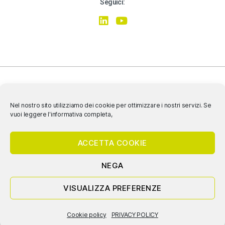
Seguici:
Nel nostro sito utilizziamo dei cookie per ottimizzare i nostri servizi. Se
vuoi leggere l'informativa completa,
SIAMO CERTIFICATI ISO 9001:2015, ISO 14001:2015, ISO 45001:2018
ACCETTA COOKIE
NEGA
© 2020 Nicoletti & Associati Srl Società Benefit- P.IVA e C.F. 04620640260
VISUALIZZA PREFERENZE
PRIVACY |
COOKIE POLICY
Cookie policy
PRIVACY POLICY