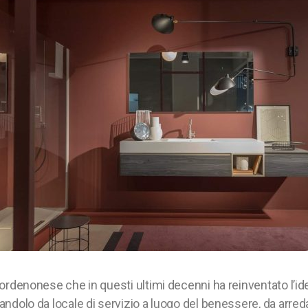
ordenonese che in questi ultimi decenni ha reinventato l’id
ndolo da locale di servizio a luogo del benessere, da arre