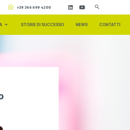
+39 366 699 4200
A
STORIE DI SUCCESSO
NEWS
CONTATTI
o