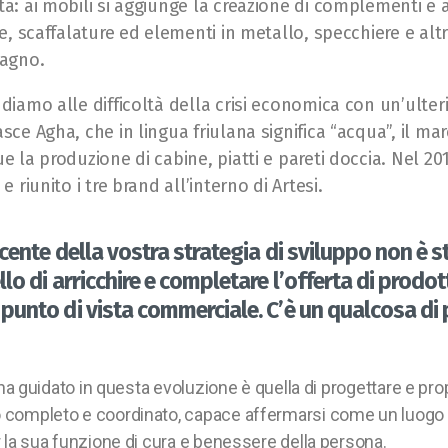
a: ai mobili si aggiunge la creazione di complementi e 
te, scaffalature ed elementi in metallo, specchiere e altr
bagno.
diamo alle difficoltà della crisi economica con un’ulter
sce Agha, che in lingua friulana significa “acqua”, il ma
e la produzione di cabine, piatti e pareti doccia. Nel 2
e riunito i tre brand all’interno di Artesi.
cente della vostra strategia di sviluppo non è s
lo di arricchire e completare l’offerta di prodotti
unto di vista commerciale. C’è un qualcosa di p
i ha guidato in questa evoluzione è quella di progettare e pr
completo e coordinato, capace affermarsi come un luogo c
 la sua funzione di cura e benessere della persona.