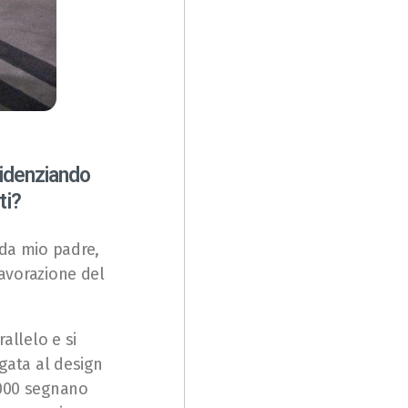
evidenziando
ti?
 da mio padre,
lavorazione del
allelo e si
egata al design
2000 segnano