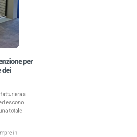
tenzione per
 dei
fatturiera a
o ed escono
 una totale
empre in