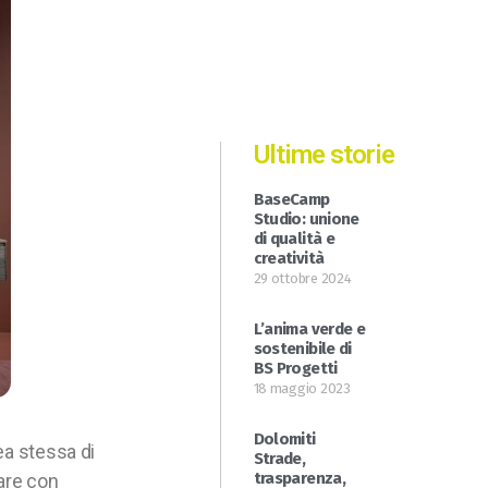
Ultime storie
BaseCamp
Studio: unione
di qualità e
creatività
29 ottobre 2024
L’anima verde e
sostenibile di
BS Progetti
18 maggio 2023
Dolomiti
ea stessa di
Strade,
trasparenza,
dare con