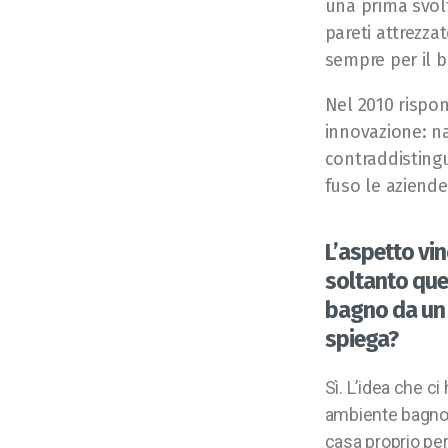
una prima svolt
pareti attrezza
sempre per il 
Nel 2010 rispon
innovazione: na
contraddistingu
fuso le aziende 
L’aspetto vin
soltanto quel
bagno da un p
spiega?
Sì. L’idea che c
ambiente bagno 
casa proprio per