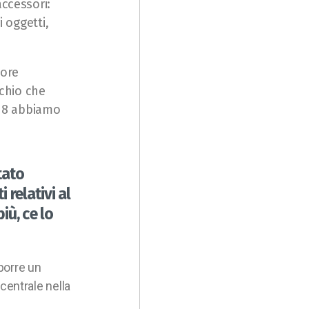
accessori:
i oggetti,
iore
rchio che
018 abbiamo
tato
 relativi al
iù, ce lo
oporre un
entrale nella