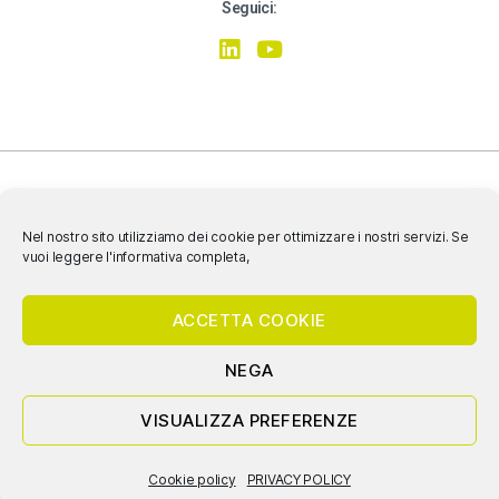
Seguici:
Nel nostro sito utilizziamo dei cookie per ottimizzare i nostri servizi. Se
vuoi leggere l'informativa completa,
SIAMO CERTIFICATI ISO 9001:2015, ISO 14001:2015, ISO 45001:2018
ACCETTA COOKIE
NEGA
© 2020 Nicoletti & Associati Srl Società Benefit- P.IVA e C.F. 04620640260
VISUALIZZA PREFERENZE
PRIVACY |
COOKIE POLICY
Cookie policy
PRIVACY POLICY