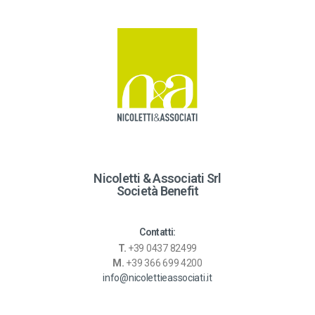
r
n
a
t
i
v
e
:
Nicoletti & Associati Srl
Società Benefit
Contatti:
T.
+39 0437 82499
M.
+39 366 699 4200
info@nicolettieassociati.it