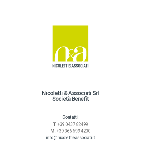
t
e
r
n
a
t
i
v
e
:
Nicoletti & Associati Srl
Società Benefit
Contatti:
T.
+39 0437 82499
M.
+39 366 699 4200
info@nicolettieassociati.it