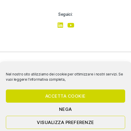
Seguici:
Nel nostro sito utilizziamo dei cookie per ottimizzare i nostri servizi. Se
vuoi leggere l'informativa completa,
SIAMO CERTIFICATI ISO 9001:2015, ISO 14001:2015, ISO 45001:2018
ACCETTA COOKIE
NEGA
© 2020 Nicoletti & Associati Srl Società Benefit- P.IVA e C.F. 04620640260
VISUALIZZA PREFERENZE
PRIVACY |
COOKIE POLICY