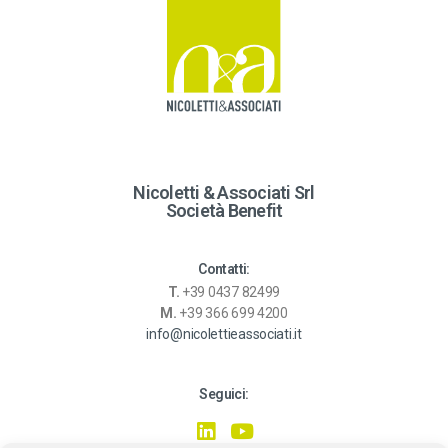
t
i
v
e
:
Nicoletti & Associati Srl
Società Benefit
Contatti:
T.
+39 0437 82499
M.
+39 366 699 4200
info@nicolettieassociati.it
Seguici: