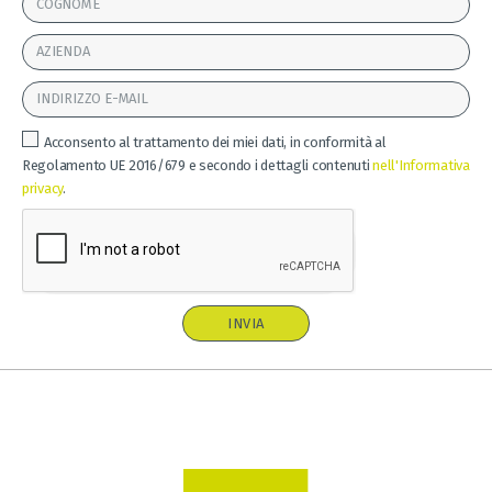
Acconsento al trattamento dei miei dati, in conformità al
Regolamento UE 2016/679 e secondo i dettagli contenuti
nell'Informativa
privacy
.
INVIA
A
l
t
e
r
n
a