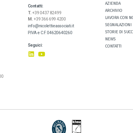
AZIENDA
Contatti:
ARCHIVIO
T.
+39 0437 82499
LAVORA CON N
M.
+39 366 699 4200
SEGNALAZIONI
info@nicolettieassociati.it
STORIE DI SUC
P.IVA e C.F. 04620640260
NEWS
Seguici:
CONTATTI
.00