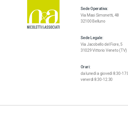
t
i
Sede Operativa:
v
Via Masi Simonetti, 48
e
32100 Belluno
:
Sede Legale:
Via Jacobello del Fiore, 5
31029 Vittorio Veneto (TV)
Orari:
da lunedì a giovedì 8.30-17
venerdì 8.30-12.30