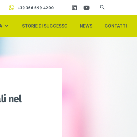
+39 366 699 4200
A
STORIE DI SUCCESSO
NEWS
CONTATTI
li nel