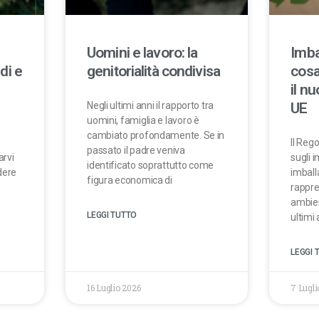
Uomini e lavoro: la
Imba
di e
genitorialità condivisa
cosa
il n
Negli ultimi anni il rapporto tra
UE
uomini, famiglia e lavoro è
cambiato profondamente. Se in
Il Reg
passato il padre veniva
arvi
sugli i
identificato soprattutto come
dere
imbal
figura economica di
rappre
ambient
LEGGI TUTTO
ultimi 
LEGGI 
16 Luglio 2026
7 Lugli