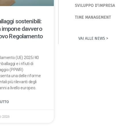
SVILUPPO D’IMPRESA
TIME MANAGEMENT
llaggi sostenibili:
 impone davvero
uovo Regolamento
VAI ALLE NEWS >
olamento (UE) 2025/40
mballaggi e i rifiuti di
laggio (PPWR)
senta una delle riforme
ali più rilevanti degli
anni a livello europeo.
TUTTO
o 2026