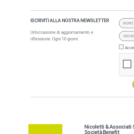
ISCRIVITI ALLA NOSTRA NEWSLETTER
Un’occasione di aggiornamento e
riflessione. Ogni 10 giorni.
Accon
A
l
t
e
r
n
Nicoletti & Associati 
a
Società Benefit