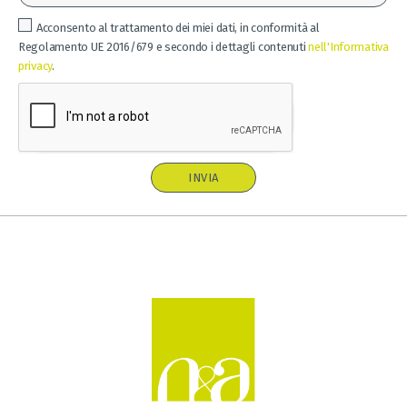
Acconsento al trattamento dei miei dati, in conformità al
Regolamento UE 2016/679 e secondo i dettagli contenuti
nell'Informativa
privacy
.
INVIA
A
l
t
e
r
n
a
t
i
v
e
: