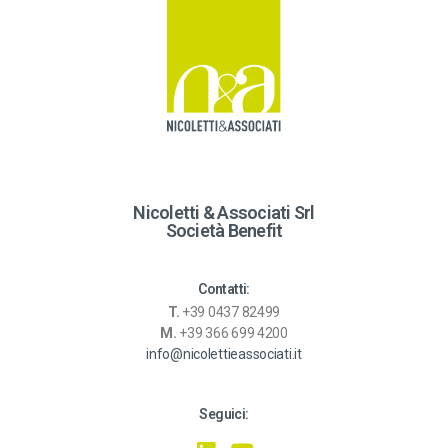
a
t
i
v
e
:
Nicoletti & Associati Srl
Società Benefit
Contatti:
T.
+39 0437 82499
M.
+39 366 699 4200
info@nicolettieassociati.it
Seguici: