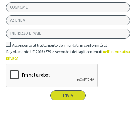
Acconsento al trattamento dei miei dati, in conformità al
Regolamento UE 2016/679 e secondo i dettagli contenuti
nell'Informativa
privacy
.
INVIA
A
l
t
e
r
n