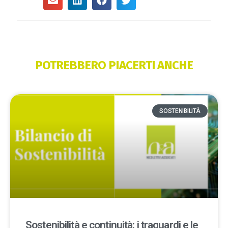
POTREBBERO PIACERTI ANCHE
SOSTENIBILITÀ
Sostenibilità e continuità: i traguardi e le