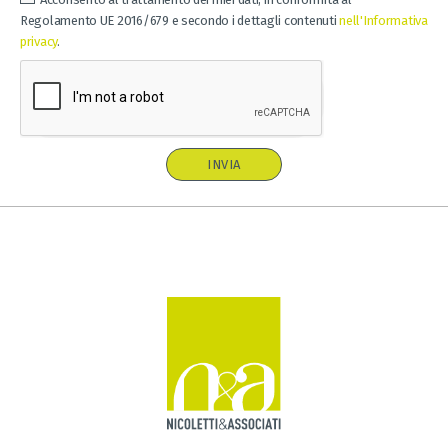
Regolamento UE 2016/679 e secondo i dettagli contenuti
nell'Informativa
privacy
.
INVIA
A
l
t
e
r
n
a
t
i
v
e
: