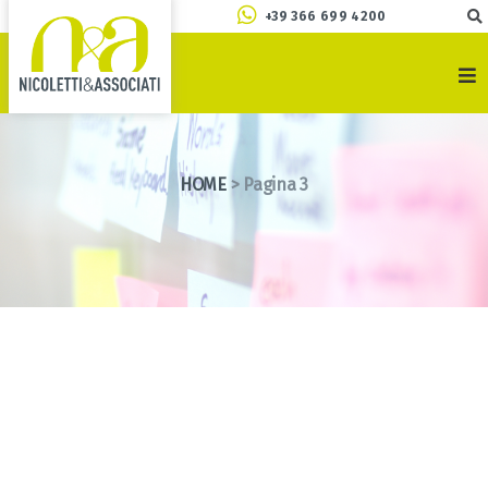
+39 366 699 4200
HOME
>
Pagina 3