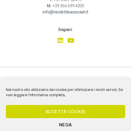
M.
+39 366 699 4200
info@nicolettieassociati.it
Seguici:
Nel nostro sito utilizziamo dei cookie per ottimizzare i nostri servizi. Se
vuoi leggere l'informativa completa,
SIAMO CERTIFICATI ISO 9001:2015, ISO 14001:2015, ISO 45001:2018
ACCETTA COOKIE
NEGA
© 2020 Nicoletti & Associati Srl Società Benefit- P.IVA e C.F. 04620640260