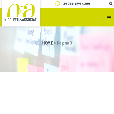
+39 366 699 4200
HOME
>
Pagina 3