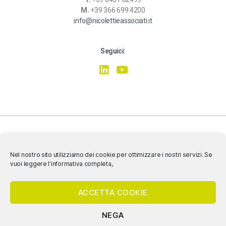
M.
+39 366 699 4200
info@nicolettieassociati.it
Seguici:
Nel nostro sito utilizziamo dei cookie per ottimizzare i nostri servizi. Se
vuoi leggere l'informativa completa,
SIAMO CERTIFICATI ISO 9001:2015, ISO 14001:2015, ISO 45001:2018
ACCETTA COOKIE
NEGA
© 2020 Nicoletti & Associati Srl Società Benefit- P.IVA e C.F. 04620640260